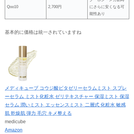
Qoo10
2,700円
にさらに安くなる可
能性あり
基本的に価格は統一されていますね
メディキューブ コウジ酸ビタゼリーセラムミスト スプレ
ーセラム ミスト化粧水 ゼリテキスチャー 保湿ミスト 保湿
セラム 潤いミスト エッセンスミスト 二層式 化粧水 敏感
肌 乾燥肌 弾力 毛穴 キメ整える
medicube
Amazon