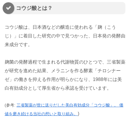
コウジ酸とは？
コウジ酸は、日本酒などの醸造に使われる「麹（こう
じ）」に着目した研究の中で見つかった、日本発の発酵由
来成分です。
麹菌の発酵過程で生まれる代謝物質のひとつで、三省製薬
が研究を進めた結果、メラニンを作る酵素「チロシナー
ゼ」の働きを抑える作用が明らかになり、1988年には美
白有効成分として厚生省から承認を受けています。
(
参考:
三省製薬が世に送りだした美白有効成分「コウジ酸」。 価
)
値を磨き続ける当社の想いと取り組み。